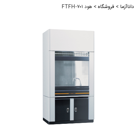
داناآزما
>
فروشگاه
>
هود FTFH-۷۰۱