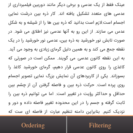
عینک فقط از یک عدسی و برخی دیگر مانند دوربین فیلمبرداری از
عدسی های متعدد تشکیل یافته ‌اند. کار ذره بین درشت نمایی
اجسام است.لازم است بدانید که ذره بین ها را از شیشه و به شکل
عدس می سازند. از این رو به آنها عدسی نیز اطلاق می شود. در
صورت تابش نور خورشید به ذره بین، عدسی نور خورشید را در یک
نقطه جمع می کند و به همین دلیل گرمای زیادی به وجود می آید.
به این نقطه کانون عدسی می گویند. ممکن است در صورتی که
کاغذی را روی کانون عدسی قرار دهیم، گرمای خورشید کاغذ را
بسوزاند. یکی از کاربردهای آن نمایش بزرگ نمایی تصویر اجسام
روی پرده است. حرکت ذره بین و فاصله گرفتن آن از چشم بین
حداقل و حداکثر رؤیت در تغییر است. اما می ‌توانیم ذره بین را
ثابت گرفته و جسم را در این محدوده تغییر فاصله داده و دور و
نزدیک کنیم. بنابراین دامنه تنظیم عبارت از فاصله ‌ای ست که
چنانچه شیء در آن فاصله تغییر مکان پیدا کند، تصویر آن از نزدیک
Ordering
Filtering
ترین فاصله دید تا دورترین فاصله دید تغییر مکان یابد. بنابراین در