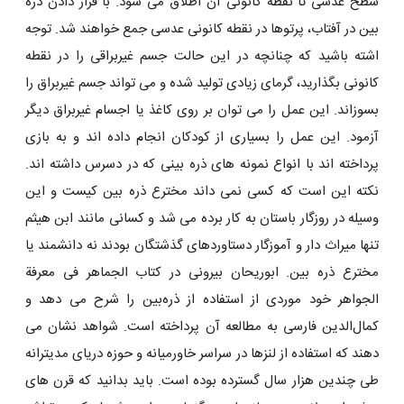
سطح عدسی تا نقطه کانونی آن اطلاق می ‌شود. با قرار دادن ذره‌
بین در آفتاب، پرتوها در نقطه کانونی عدسی جمع خواهند شد. توجه
اشته باشید که چنانچه در این حالت جسم غیربراقی را در نقطه
کانونی بگذارید، گرمای زیادی تولید شده و می ‌تواند جسم غیربراق را
بسوزاند. این عمل را می ‌توان بر روی کاغذ یا اجسام غیربراق دیگر
آزمود. این عمل را بسیاری از کودکان انجام داده اند و به بازی
پرداخته اند با انواع نمونه های ذره بینی که در دسرس داشته اند.
نکته این است که کسی نمی داند مخترع ذره بین کیست و این
وسیله در روزگار باستان به کار برده می شد و کسانی مانند ابن هیثم
تنها میراث دار و آموزگار دستاوردهای گذشتگان بودند نه دانشمند یا
مخترع ذره بین. ابوریحان بیرونی در کتاب الجماهر فی معرفة
الجواهر خود موردی از استفاده از ذره‌بین را شرح می ‌دهد و
کمال‌الدین فارسی به مطالعه آن پرداخته است. شواهد نشان می
دهند که استفاده از لنزها در سراسر خاورمیانه و حوزه دریای مدیترانه
طی چندین هزار سال گسترده بوده است. باید بدانید که قرن های