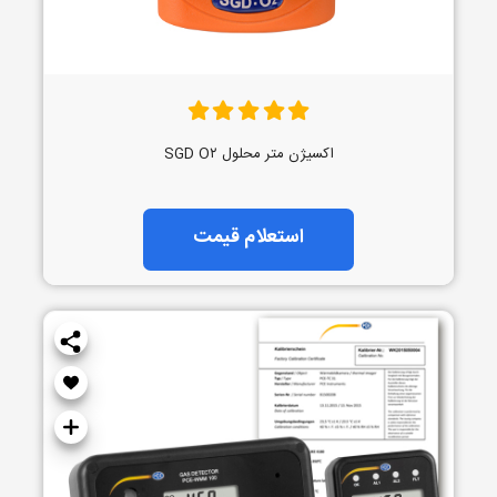
اکسیژن متر محلول SGD O۲
استعلام قیمت