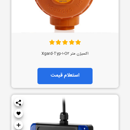
اکسیژن متر Xgard-Typ-۱-O۲
استعلام قیمت