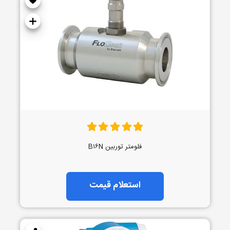
فلومتر توربین B۱۶N
استعلام قیمت