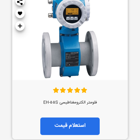
فلومتر الکترومغناطیسی EH-۵۵S
استعلام قیمت