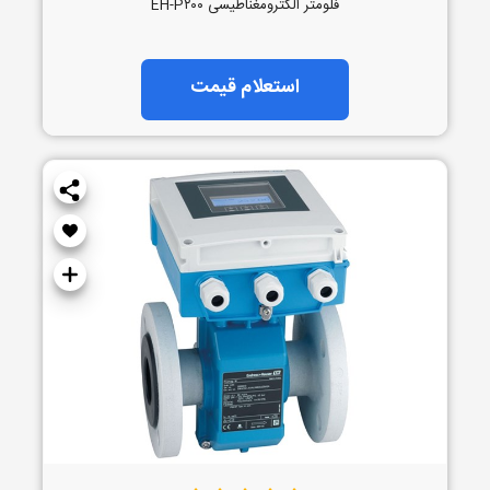
فلومتر الکترومغناطیسی EH-P۲۰۰
استعلام قیمت