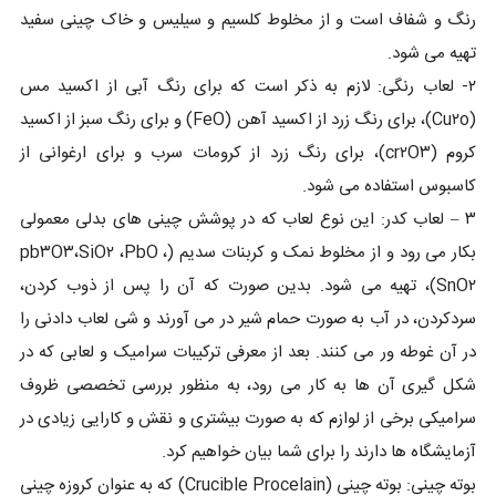
رنگ و شفاف است و از مخلوط کلسیم و سیلیس و خاک چینی سفید
تهیه می شود.
۲- لعاب رنگی: لازم به ذکر است که برای رنگ آبی از اکسید مس
(Cu۲o)، برای رنگ زرد از اکسید آهن (FeO) و برای رنگ سبز از اکسید
کروم (cr۲O۳)، برای رنگ زرد از کرومات سرب و برای ارغوانی از
کاسبوس استفاده می شود.
۳ – لعاب کدر: این نوع لعاب که در پوشش چینی های بدلی معمولی
بکار می رود و از مخلوط نمک و کربنات سدیم (pb۳O۳،SiO۲ ،PbO ،
SnO۲)، تهیه می شود. بدین صورت که آن را پس از ذوب کردن،
سردکردن، در آب به صورت حمام شیر در می آورند و شی لعاب دادنی را
در آن غوطه ور می کنند. بعد از معرفی ترکیبات سرامیک و لعابی که در
شکل گیری آن ها به کار می رود، به منظور بررسی تخصصی ظروف
سرامیکی برخی از لوازم که به صورت بیشتری و نقش و کارایی زیادی در
آزمایشگاه ها دارند را برای شما بیان خواهیم کرد.
بوته چینی: بوته چینی (Crucible Procelain) که به عنوان کروزه چینی