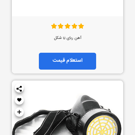
آهن ربای u شکل
استعلام قیمت