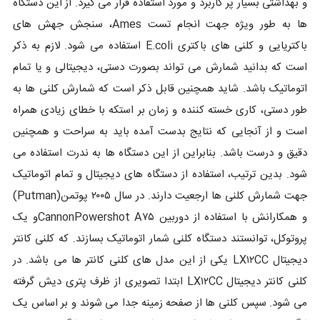
و بهداشتی بسیار پر کاربرد و مورد استفاده قرار می گیرد. از این دستگاه
ها به طور ویژه جهت انجام تست Ames، سنجش جهش های
باکتریایی و کلنی های باکتری E.coli استفاده می شود. لازم به ذکر
است که بدانید شمارش می تواند بصورت دستی، دیجیتالی و یا تمام
اتوماتیک باشد. شاید همچنین قابل ذکر است که شمارش کلنی ها به
طور دستی، کاری خسته کننده و زمان بر استکه با خطای زیادی همراه
است و از آنجایی که نتایج بدست آمده باید به سراحت و همچنین
دقیق و درست باشد. بنابراین از این دستگاه ها به ندرت استفاده می
شود. بدین ترتیب، استفاده از دستگاه های دیجیتال و تمام اتوماتیک
جهت شمارش کلنی ها ارجعیت دارند. در سال ۲۰۰۵ پوتمن(Putman)
و همکارانش با استفاده از دوربین CannonPowershot A۷۵و یک
پروتوکل، توانستند دستگاه کلنی شمار اتوماتیک بسازند. که کلنی کانتر
دیجیتال LX۱۲CC یکی از این مدل های کلنی کانتر ها می باشد. در
کلنی کانتر دیجیتال LX۱۲CC ابتدا تصویری از ظرف پتری دیش گرفته
می شود. سپس کلنی ها از صفحه زمینه جدا می شوند و بر اساس یک