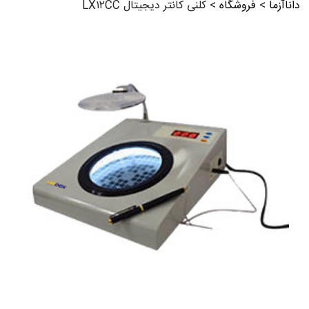
داناآزما
>
فروشگاه
>
کلنی کانتر دیجیتال LX۱۲CC