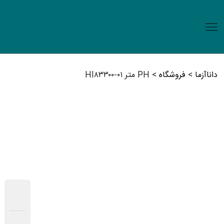
داناآزما
>
فروشگاه
>
PH متر HI۸۳۳۰۰-۰۱