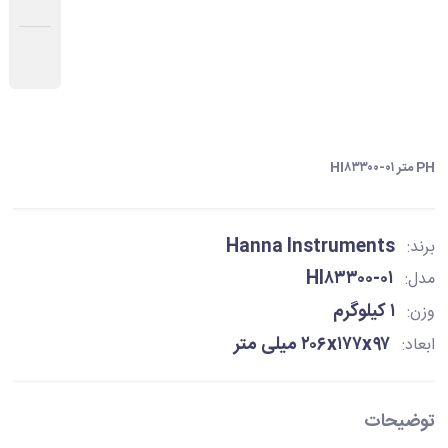
PH متر HI۸۳۳۰۰-۰۱
Hanna Instruments
برند:
HI۸۳۳۰۰-۰۱
مدل:
۱ کیلوگرم
وزن:
۲۰۶x۱۷۷x۹۷ میلی متر
ابعاد:
توضیحات